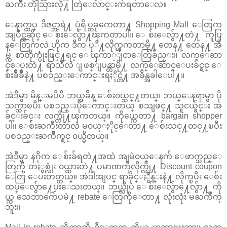
ႀကိဳး တိုသြားလို႔ တြဲေလာင္းက်ရတာေလ။
ေနာက္ထပ္ ဒီဇင္ဘာရဲ႔ ပုံရိပ္တခုကေတာ႔ Shopping Mall ေတြက
အျပိဳင္အဆိုင္ ေစ်းေလွ်ာ႔ၾကတာပါ။ ေစ်းေလွ်ာ႔တဲ႔ ကူပြ
န္ေတြကလဲ ဟိုက ဒီက ပုိ႔လိုက္ၾကတာမို႔ တေန႔ တေန႔ အိ
မ္က စာတိုက္ပုံးဖြင္႔ရင္ ေၾကာ္ျငာေတြခ်ည္း။ လက္ေဆာ
င္ေပးတဲ႔ ရာသီလဲ ျဖစ္ျပန္တာမို႔ လက္ေဆာင္ေပးခ်င္ရင္ ေ
စ်းခ်ိဳခ်ိဳနဲ႔ ပစၥည္းေကာင္းရႏိုင္တဲ႔ အခ်ိန္အခါေပါ႔။
အဲဒီမွာ မိန္းမပီပီ ဘယ္အခ်ိန္ ေစ်း၀ယ္သင္႔တယ္၊ ဘယ္ေနရာမွာ ပို
သက္သာၿပီး ပစၥည္းပိုေကာင္းတယ္ စသျဖင္႔ သူငယ္ခ်င္း အ
ခ်င္းခ်င္း လက္တို႔ၾကတယ္။ ကိုယ္ကေတာ႔ bargain shopper
ပါ။ ေစ်းႀကီးတာလဲ မ၀ယ္ႏိုင္ေတာ႔ ေစ်းသင္႔တင္႔ၿပီး
ပစၥည္းႀကိဳက္ရင္ ၀ယ္မိတယ္။
အဲဒီမွာ နဂိုက ေစ်းခ်ရတဲ႔အထဲ အျမဲ၀ယ္ေနက် ေဖာက္သည္ေ
တြကို တႏွစ္လုံး ၀ယ္ထားတဲ႔ ပမာဏကိုလိုက္လို႔ Discount coupon
ေတြ ေပးတတ္တယ္။ အဲဒါအျပင္ ရာခိုင္ႏွဳန္းနဲ႔ လိုက္ၿပီး ေစ်း
ထပ္ေလွ်ာ႔ေပးေသးတယ္။ ဘယ္လိုပဲ ေစ်းေလွ်ာ႔ေလွ်ာ႔ ကို
ယ္က သေဘာက်ေပမဲ႔ rebate ေတြကိုေတာ႔ လုံးလုံး မႀကိဳက္
ဘူး။