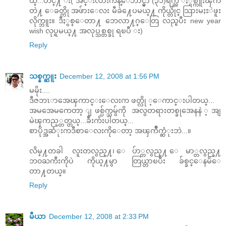
ယ္...ဟင္႔ း( အင္းလ်ားကန္ေဘာင္မွာ (၃၁)ရက္ည ႏွစ္ကူးၾက
တဲ႔ ေခတ္ကို အဖ်ားေလး မီခဲ႔ေပမယ္႔ ကိုယ္တိုင္ သြားမႏႊဲဖူး
လိုက္ဘူး။ ဒီႏွစ္ေတာ႔ ဘေလာ႔ဂ္ေတြ လည္ၿပီး new year
wish လုပ္ရမယ္႔ အလုပ္သစ္တစ္ခု ရၿပီ း)
Reply
သစ္နက္ဆူး
December 12, 2008 at 1:56 PM
မမိုး....
ဒီဇဘၤာအေၾကာင္းေလးက ဖတ္လို ့ေကာင္းပါတယ္...
အမအေမကေတာ့ ျဖစ္ပ်က္သမွ်ကို အလွတရားတစ္ခုအေနနဲ ့အျ
မဲၾကည့္တတ္တယ္...ခ်ီးက်ဴးပါတယ္...
စာပိုဒ္အဆံုးကဒီစာေလးကိုေတာ့ အၾကိဳက္ဆံုးဘဲ...။
လိမ္႔တခါ လူးတလွည္႔၊ ေပ်ာ္တလွည္႔ ေမာ္တလွည္႔
ဘ၀ႀကီးကိုပဲ ကိုယ္႔မွာ တြယ္တာၿပီး ခ်စ္ခင္ေနမိေ
တာ႔တယ္။
Reply
မီယာ
December 12, 2008 at 2:33 PM