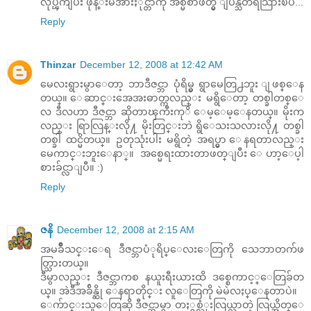
လုပ္ၾကျပီး ဖုန္းမအားႏိုင္တာကို အစ္မစာဖတ္မွ ျပန္သတိရသြားၿပီ...
Reply
Thinzar
December 12, 2008 at 12:42 AM
မေလးရွားမွာေတာ့ ဘာဒီဇင္ဘာ ပုံရိမ္မွ ရွာမေတြ႕ဘူး ျဖစ္ေန
တယ္။ ေဆာင္းအေအးဓာတ္ကလည္း မရွိေတာ့ တစ္ခါတစ္ေ
လ ဒီလဟာ ဒီဇင္ဘာ ဆိုတာၾကီးကုိ ေမ့ေမ့ေနတယ္။ မိုးက
လည္း ရြာလြန္းလို႔ မိုးတြင္းဘဲ ရွိေသးသလားလို႔ တစ္ခါ
တစ္ခါ ထင္မိတယ္။ ဥတုသုံးပါး မရွိတဲ့ အရပ္မွာ ေနရတာလည္း
မေကာင္းဘူးေနာ္။ အစ္မေရးထားတာဖတ္ျပီး ေဟာ့ေပ့ါ
စားခ်င္လာျပီ။ :)
Reply
ဇနိ
December 12, 2008 at 2:15 AM
အမခ်ဳိသင္းေရ ဒီဇင္ဘာပံုရိပ္ေလးေတြကို သေဘာတက်ဖ
တ္သြားတယ္။
ဒီမွာလည္း ဒီဇင္ဘာကစ နယူးရီးယားထိ ဒစ္စေကာင့္ေတြခ်တ
ယ္။ အဲဒီအခ်ိန္ဆို ေနရာတိုင္း လူေတြကို မဲမဲလႈပ္ေနတာပဲ။
ေက်ာင္းသူေတြဆို ဒီဇင္ဘာမွာ တႏွစ္လံုးလြယ္လာတဲ့ လြယ္အိတ္ေ