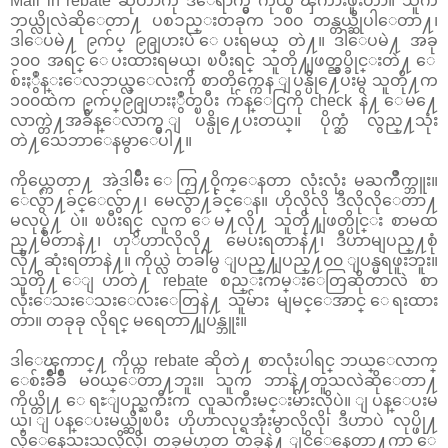
Mail in rebate ဆိုတာကို ဒီေရာက္မွ ကိုယ္စ ၾကားဖူးတာ။ သူက
ဘယ္လိုလဲဆိုေတာ႔ ပစၥည္းတခုက ၁၀၀ တန္တယ္ဆိုပါေတာ႔၊
ဒါေပမဲ႔ ၉က်ပ္ ၉၉ျပားပဲ ေပးရမယ္ တဲ႔။ ဒါေပမဲ႔ အခု
၁၀၀ အရင္ ေပးထားရမယ္၊ ၿပီးရင္ သူတို႔ျဖတ္ညွပ္ခိုင္းတဲ႔ ေ
စ်းႏွဳန္းေလဘယ္လ္ေလးကို စာတိုက္ကေန ျပန္ပို႔ေပးမွ သူတို႔က
၁၀၀ထဲက ၉က်ပ္၉၉ျပားႏွဳတ္ၿပီး က်န္ေငြကို check နဲ႔ ေမ႔ေ
လာက္တဲ႔အခ်ိန္ေလာက္မွ ျပန္ပို႔ေပးတယ္။ ပိုက္ဆံ လွည္႔သုံး
တဲ႔သေဘာေနမွာေပါ႔။
ကိုယ္ကေတာ႔ အဲဒါမ်ိဳး ေကြ႔၀ိုက္ေနတာ လုံးလုံး မႀကိဳက္ဘူး။
ေလွ်ာ႔ခ်င္ေလွ်ာ႔၊ မေလွ်ာ႔ခ်င္ေန။ ဟိုလိုလို ဒီလိုလိုေတာ႔
မလုပ္နဲ႔ ပဲ။ ၿပီးရင္ လူက ေမ႔လို႔ သူတို႔ျဖတ္ပိုင္း စာမထ
ည္႔မိတာနဲ႔၊ ဟုိဟာလိုလို႔ မေပးရတာနဲ႔၊ ဒီဟာမျပည္႔စုံ
လို႔ ဆုံးရတာနဲ႔။ ကိုယ္လဲ တခါမွ ျပည္႔ျပည္႔၀၀ ျပန္မရဖူးဘူး။
သူတို႔ ေျပာတဲ႔ rebate စည္းကမ္းေတြဆိုတာလဲ စာ
လုံးေသးေသးေလးေတြနဲ႔ သူမ်ား မျမင္ေအာင္ ေရးထား
တာ။ တခုခု လိုရင္ မရေတာ႔ျပန္ဘူး။
ဒါေၾကာင္႔ ကိုယ္က rebate ဆိုတဲ႔ စာလုံးပါရင္ ဘယ္ေလာက္
ေစ်းခ်ိဳခ်ိဳ မ၀ယ္ေတာ႔ဘူး။ သူက ဘာနဲ႔တူသလဲဆိုေတာ႔
ကိုယ္တို႔ ေရႊျပည္ႀကီးက လူႀကီးမင္းမ်ားလိုပဲ။ ျပန္ေပးမ
ယ္၊ ျပန္ေပးမယ္ဆိုၿပီး ဟိုဟာလုပ္ရအုံးမွာလိုလို၊ ဒီဟာပဲ လုပ္ဖို႔
လိုေနေသးသလိုလို၊ တခုမဟုတ္ တခုနဲ႔ ျငိေနေတာ႔ကာ ေ