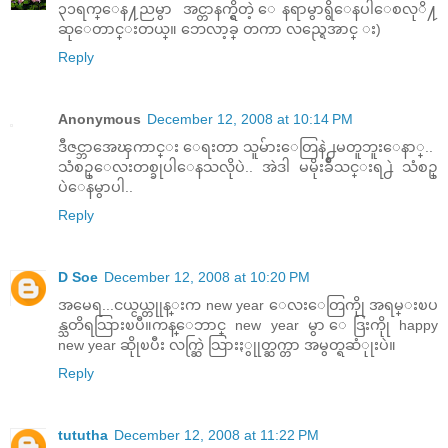
၃၁ရက္ေန႔ညမွာ အင္တာနက္ရွိတဲ့ ေနရာမွာရွိေနပါေစလုိ႔
ဆုေတာင္းတယ္။ ဘေလာ့ခ္ တကာ လည္ရေအာင္ း)
Reply
Anonymous
December 12, 2008 at 10:14 PM
ဒီဇင္ဘာအေၾကာင္း ေရးတာ သူမ်ားေတြနဲ႕မတူဘူးေနာ္..
သံစဥ္ေလးတစ္ခုပါေနသလိုပဲ.. အဲဒါ မမိုးခ်ိဳသင္းရ႕ဲ သံစဥ္
ပဲေနမွာပါ..
Reply
D Soe
December 12, 2008 at 10:20 PM
အမေရ...ငယ္ငယ္တုုန္းက new year ေလးေတြကိုု အရမ္းၿပ
န္သတိရသြားၿပီ။ကန္ေဘာင္ new year မွာ ေဒြးကိုု happy
new year ဆိုုၿပီး လက္ဆြဲ သြားႏွုုတ္ဆက္တာ အမွတ္ရဆံုုးပဲ။
Reply
tututha
December 12, 2008 at 11:22 PM