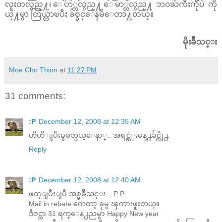
လူးတလွည္႔၊ ေပ်ာ္တလွည္႔ ေမာ္တလွည္႔ ဘ၀ႀကီးကိုပဲ ကို
ယ္႔မွာ တြယ္တာၿပီး ခ်စ္ခင္ေနမိေတာ႔တယ္။
မိုးခ်ိဳသင္း
Moe Cho Thinn
at
11:27 PM
31 comments:
:P
December 12, 2008 at 12:35 AM
ဟိဟိ ျပီးမွဖတ္မယ္ေနာ္.. အရင္ဆံုးမန္႕ခ်င္လို႕
Reply
:P
December 12, 2008 at 12:40 AM
ဖတ္ျပီးျပီ အစ္မခ်ိဳသင္း.. :P:P
Mail in rebate ကေတာ့ ခုမွ ၾကားဖူးတယ္။
ဒီဇင္ဘာ 31 ရက္ေန႕ညမွာ Happy New year