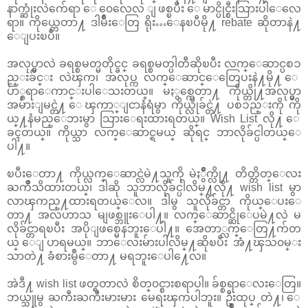
နာက္ဆုံးလဲက်ေရာ ေ၀ေလေလ ျဖစ္ၿပီး ေမာင္ပိုင္စီးသြားပါေလေ
ရာ။ ကိုယ္ကေတာ႔ ဒါမ်ိဳးေတြ ရိုး…ေနၿပီမို႔ rebate ဆိုတာနဲ႔
ေျပးၿပီ။
အလုပ္မွာလဲ ခရစ္စမတ္မတိုင္ခင္ ခရစ္စမတ္ပါတီဆိုၿပီး လက္ေဆာင္ပစၥ
ည္းခ်င္း လဲၾက၊ အလုပ္က လက္ေဆာင္ေတြေပးနဲ႔မို႔ ေ
ပ်ာ္စရာေကာင္းပါေသးတယ္။ မႏွစ္ကေတာ႔ ကိုယ္တို႔အလုပ္မွာ
အမ်ားျမင္တဲ႔ ေၾကာ္ျငာနံရံမွာ ကိုယ္လိုခ်င္တဲ႔ ပစၥည္းကို ကို
ယ္႔နံမည္ေဘးမွာ သြားေရးထားရတယ္။ Wish List လို႔ ေ
ခၚတယ္။ ကိုယ္သာ လက္ေဆာင္ရမယ္ ဆိုရင္ ဘာလိုခ်င္ပါတယ္ေ
ပါ႔။
ၿပီးေတာ႔ ကိုယ္လက္ေဆာင္လဲမဲ႔သူကို မဲႏွိဳက္လို႔ တိတ္တိတ္ေလး
ႀကိဳသိထားတယ္၊ ဒါဆို သူဘာလိုခ်င္ပါလိမ္႔လို႔ wish list မွာ
လာၾကည္႔ထားရတယ္ေလ။ ဒါမွ သူလိုခ်င္တာ ကိုယ္ေပးေ
တာ႔ အလဟာသ မျဖစ္ဘူးေပါ႔။ လက္ေဆာင္ဆိုေပမဲ႔လဲ မ
လိုခ်င္တာရၿပီး အပိုျဖစ္မေနဘူးေပါ႔။ အေတာ္လက္ေတြ႔က်တ
ယ္ ေျပာရမယ္။ ဘာေလးမ်ားပါလိမ္႔ဆိုၿပီး အံ႔ၾသ၀မ္း
သာတဲ႔ ခံစားမွဳေတာ႔ မရဘူးေပါ႔ေလ။
အဲဒီ႔ wish list ဖတ္ရတာလဲ စိတ္၀င္စားစရာပါ။ ခ်စ္စရာေလးေတြ။
ဘယ္သူမွ ႀကီးႀကီးမားမား မေရးၾကပါဘူး။ ဦးထုပ္ တဲ႔၊ ေ