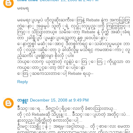
မမေရ
မမေရးျပမွပဲ ဟိုလူဆိုးႀကီးေတြနဲ့ Rebate နဲ့က အကယ္ခ်ြတ္စြ
တ္ပဲေနာ္ အခုမွပဲ သူတို ့ရဲ့ လုပ္ထံုးလုပ္နည္းကို ကြက္ကြက္ကြင္း
ကြင္း သိသြားတယ္။ သမီးေတာ့ Rebate နဲ့ ပိုက္ဆံ အဆံုးခံရ
တာ ၂ခါရွိျပီ ျမန္မာျပည္ကေတာ့ နွစ္၂၀ေပါ့ေနာ္
ေနာက္တစ္ခါ မဆံုးေအာင္ ဒီတစ္ခါက်ရင္ ေသခ်ာလုပ္ရမယ္။ ဘာ
လို ့လည္းဆိုေတာ့ ၃ ခါထိလို့မွ မသိရင္ ကမၻာေက်ာ္ လူ
ညံ့ႀကီး ျဖစ္သြားမွာ စိုးလို ့ပါ။
ဘယ္ေလာက္ ယုတ္မာတဲ့ လူနဲ့ပဲ ေတြ ့ေတြ ့ကိုယ္ကသာ တ
ကယ္ေတာ္ရင္ေတာ့ 007 ေပါ့ေနာ
ေတြ ့ႀကေသးတာေပါ့ Rebate ရယ္--
Reply
တန္ခူး
December 15, 2008 at 9:49 PM
ခ်ိဳဳသင္းေရ… ဒီဇင္ဘာပံုရိပ္ေလးကို ခံစားသြားတယ္…
တို ့လဲ Rebateဆို သိပ္မုန္း… ခ်ိဳသင္းေျပာတဲ့ အတိုင္းပဲ…
နားလွည့္ပါးရိုက္ဆိုတဲ့ စကားလိုေပါ့…
ဦးမင္းသစ္တို ့နဲ ့ အရမ္းခင္ပါတယ္… တို ့စာေလး မေတာ
က္တေခါက္ေရးေတာ့ ကေလာင္နာမည္ေလး ကိုယ့္ဘာသာေရြး