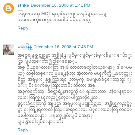
strike
December 16, 2008 at 1:41 PM
လြမ္းတယ္ MCT ရယ္၊မိသားစု ေနခဲ႔ရတယ္႔
ဘ၀ေလးကို၊သက္ပ်င္းအခါခါခ်မိရင္းနဲ႔
Reply
မဆုမြန္
December 16, 2008 at 7:45 PM
အစ္မေရ နွစ္သစ္ကူးမွာ အစ္ကိုနဲ႕ ျငိမ္းျငိမ္းခ်မ္းခ်မ္း ေပ်ာ္ရႊ
င္စြာ ျဖတ္ေက်ာ္နိုင္ပါေစေနာ္..
အစ္မ ပို႕စ္ေလးေတြ အျမဲ လာလာဖတ္ပါတယ္ေနာ္ ဒါေပမ
ယ့္ တစ္ခါတစ္ေလ မမန္႕ခဲ့ဘူး အဲ့တာက မၾကိဳက္လို႕မဟုတ္ဘူး
စိတ္ထဲ အရမ္း နွစ္သက္သြားရင္ ဘာမွကို မေျပာခ်င္ေတာ့ဘူး ျ
ပံဳးျပီး ေက်နပ္ သြားတာမ်ိဳး သိလား အစ္မ...
အခုကက်ေတာ့ ဒီဇင္ဘာရဲ႕အလွကို ေရးထားတာ အဲ့ေနရာေ
လးေတြကို ၾကည့္ခ်င္စိတ္ေပါက္လာလို႕ေလ..
နွင္းခဲေတြကို အျပင္မွာ အရမ္းျမင္ဖူးခ်င္တယ္...အန္တီၾကည္ခင္ပံု
မွာ ေတြ႕ရတာလဲ လြမ္းစရာေလး..ပံုေလးေတြ တင္ေ
ပးပါလားေနာ္..ေရးလို႕ျပီးျပီ အေနာ္..
ျပန္သြားပါျပီေနာ္ ဟီး
Reply